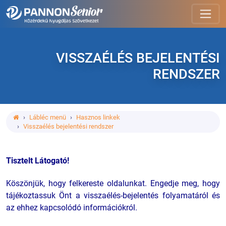
VISSZAÉLÉS BEJELENTÉSI
RENDSZER
Lábléc menü
Hasznos linkek
Visszaélés bejelentési rendszer
Tisztelt Látogató!
Köszönjük, hogy felkereste oldalunkat. Engedje meg, hogy
tájékoztassuk Önt a visszaélés-bejelentés folyamatáról és
az ehhez kapcsolódó információkról.