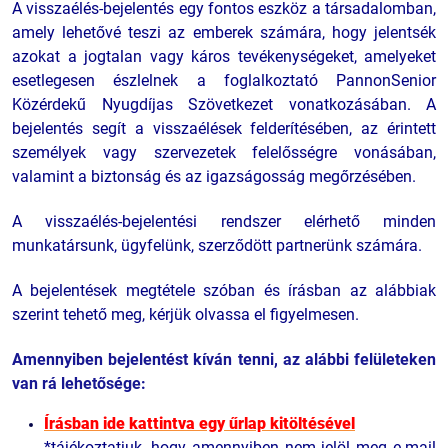
A visszaélés-bejelentés egy fontos eszköz a társadalomban,
amely lehetővé teszi az emberek számára, hogy jelentsék
azokat a jogtalan vagy káros tevékenységeket, amelyeket
esetlegesen észlelnek a foglalkoztató PannonSenior
Közérdekű Nyugdíjas Szövetkezet vonatkozásában. A
bejelentés segít a visszaélések felderítésében, az érintett
személyek vagy szervezetek felelősségre vonásában,
valamint a biztonság és az igazságosság megőrzésében.
A visszaélés-bejelentési rendszer elérhető minden
munkatársunk, ügyfelünk, szerződött partnerünk számára.
A bejelentések megtétele szóban és írásban az alábbiak
szerint tehető meg, kérjük olvassa el figyelmesen.
Amennyiben bejelentést kíván tenni, az alábbi felületeken
van rá lehetősége:
Írásban ide kattintva egy űrlap kitöltésével
*tájékoztatjuk, hogy amennyiben nem jelöl meg e-mail