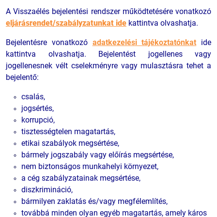
A Visszaélés bejelentési rendszer működtetésére vonatkozó
eljárásrendet/szabályzatunkat ide
kattintva olvashatja.
Bejelentésre vonatkozó
adatkezelési tájékoztatónkat
ide
kattintva olvashatja.
Bejelentést jogellenes vagy
jogellenesnek vélt cselekményre vagy mulasztásra tehet a
bejelentő:
csalás,
jogsértés,
korrupció,
tisztességtelen magatartás,
etikai szabályok megsértése,
bármely jogszabály vagy előírás megsértése,
nem biztonságos munkahelyi környezet,
a cég szabályzatainak megsértése,
diszkrimináció,
bármilyen zaklatás és/vagy megfélemlítés,
továbbá minden olyan egyéb magatartás, amely káros